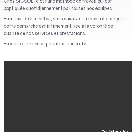
Chez SICSOE, c’est une méthode de travail qui est
appliquée quotidiennement par toutes nos équipes.
En moins de 2 minutes, vous saurez comment et pourquoi
cette démarche est intimement liée à la volonté de
qualité de nos services et prestations.
En piste pour une explication concrète !
YouTube
is disab