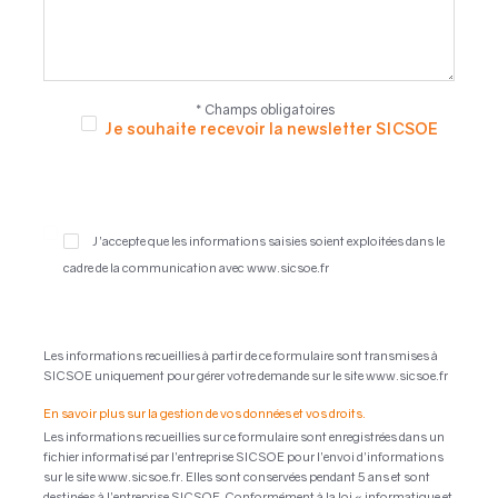
Je souhaite recevoir la newsletter SICSOE
J’accepte que les informations saisies soient exploitées dans le
cadre de la communication avec www.sicsoe.fr
Les informations recueillies à partir de ce formulaire sont transmises à
SICSOE uniquement pour gérer votre demande sur le site www.sicsoe.fr
En savoir plus sur la gestion de vos données et vos droits.
Les informations recueillies sur ce formulaire sont enregistrées dans un
fichier informatisé par l’entreprise SICSOE pour l’envoi d’informations
sur le site www.sicsoe.fr. Elles sont conservées pendant 5 ans et sont
destinées à l’entreprise SICSOE. Conformément à la loi « informatique et