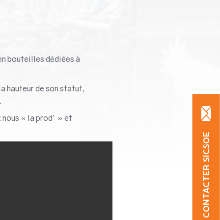
en bouteilles dédiées à
la hauteur de son statut,
.
nous « la prod’ » et
CONTACTER SICSOE