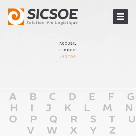
ACCUEIL
LEXIQUE
LETTRE
A
B
C
D
E
F
G
H
I
J
K
L
M
N
O
P
Q
R
S
T
U
V
W
X
Y
Z